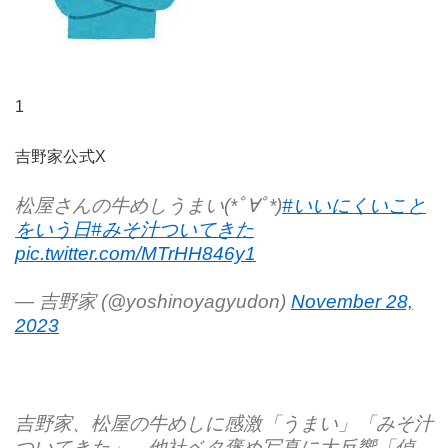
1
吉野家公式X
松屋さんの牛めしうまい(*ﾟ∀ﾟ*)
#いいにくいこと
をいう日
#みそ汁ついてきた
pic.twitter.com/MTrHH846y1
— 吉野家 (@yoshinoyagyudon)
November 28,
2023
吉野家、松屋の牛めしに感激「うまい」「みそ汁
ついてきた」 他社ベタ褒め写真に大反響「偵