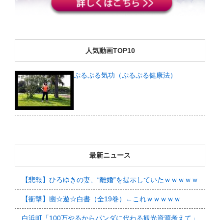
人気動画TOP10
ぷるぷる気功（ぷるぷる健康法）
最新ニュース
【悲報】ひろゆきの妻、“離婚”を提示していたｗｗｗｗｗ
【衝撃】幽☆遊☆白書（全19巻）←これｗｗｗｗｗ
白浜町「100万やるからパンダに代わる観光資源考えて」