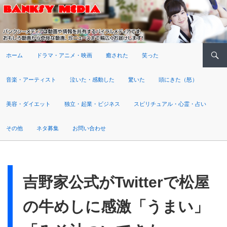
検索
ホーム
ドラマ・アニメ・映画
癒された
笑った
音楽・アーティスト
泣いた・感動した
驚いた
頭にきた（怒）
美容・ダイエット
独立・起業・ビジネス
スピリチュアル・心霊・占い
その他
ネタ募集
お問い合わせ
吉野家公式がTwitterで松屋
の牛めしに感激「うまい」