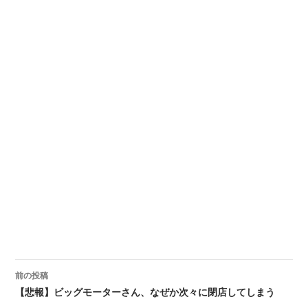
前の投稿
投稿ナビゲーション
【悲報】ビッグモーターさん、なぜか次々に閉店してしまう