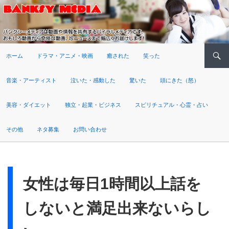
検索
ホーム
ドラマ・アニメ・映画
癒された
笑った
音楽・アーティスト
泣いた・感動した
驚いた
頭にきた（怒）
美容・ダイエット
独立・起業・ビジネス
スピリチュアル・心霊・占い
その他
ネタ募集
お問い合わせ
女性は毎日1時間以上話を
しないと満足出来ないらし