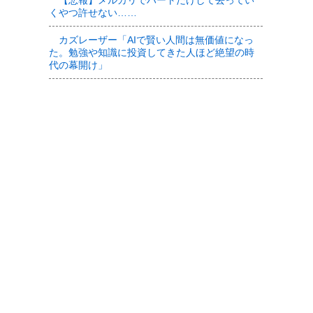
【悲報】メルカリでハートだけして去ってい
くやつ許せない……
カズレーザー「AIで賢い人間は無価値になっ
た。勉強や知識に投資してきた人ほど絶望の時
代の幕開け」