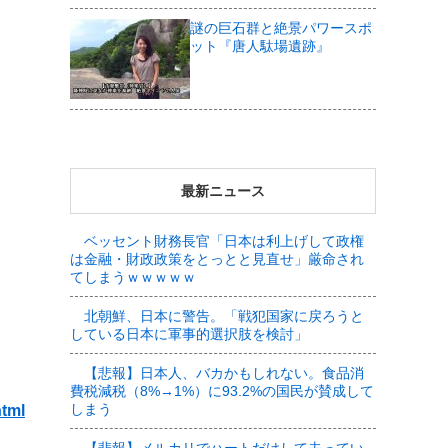
謎の巨石群と絶景パワースポ
ット『唐人駄場遺跡』
最新ニュース
ベッセント財務長官「日本は利上げして政権
は金融・財政政策をとっとと見直せ」厳命され
てしまうｗｗｗｗｗ
北朝鮮、日本に警告。「戦犯国家に戻ろうと
している日本に軍事的選択肢を検討」
【悲報】日本人、バカかもしれない。食品消
費税減税（8%→1%）に93.2%の国民が賛成して
しまう
html