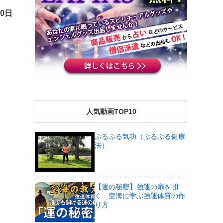
30日
人気動画TOP10
ぷるぷる気功（ぷるぷる健康
法）
【運の秘密】強運の扉を開
く 空海に学ぶ強運体質の作
り方