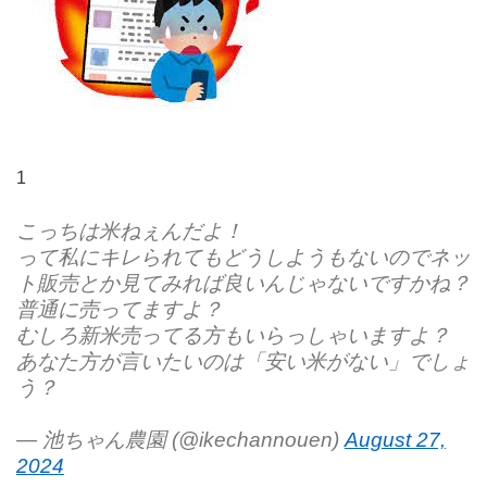
1
こっちは米ねぇんだよ！
って私にキレられてもどうしようもないのでネッ
ト販売とか見てみれば良いんじゃないですかね？
普通に売ってますよ？
むしろ新米売ってる方もいらっしゃいますよ？
あなた方が言いたいのは「安い米がない」でしょ
う？
— 池ちゃん農園 (@ikechannouen)
August 27,
2024