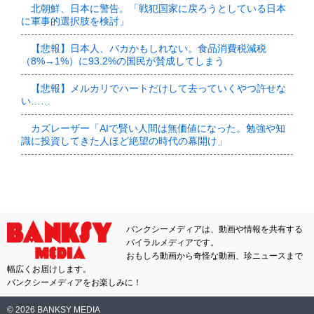
北朝鮮、日本に警告。「戦犯国家に戻ろうとしている日本
に軍事的選択肢を検討」
【悲報】日本人、バカかもしれない。食品消費税減税
（8%→1%）に93.2%の国民が賛成してしまう
【悲報】メルカリでハートだけして去っていくやつ許せな
い……
カズレーザー「AIで賢い人間は無価値になった。勉強や知
識に投資してきた人ほど絶望の時代の幕開け」
バンクシーメディアは、動画や情報を共有する
バイラルメディアです。
おもしろ動画から奇怪な動画、珍ニュースまで
幅広くお届けします。
バンクシーメディアをお楽しみに！
© 2026 BANKSY MEDIA