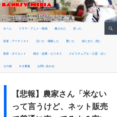
検索
ホーム
ドラマ・アニメ・映画
癒された
笑った
音楽・アーティスト
泣いた・感動した
驚いた
頭にきた（怒）
美容・ダイエット
独立・起業・ビジネス
スピリチュアル・心霊・占い
その他
ネタ募集
お問い合わせ
【悲報】農家さん「米ない
って言うけど、ネット販売