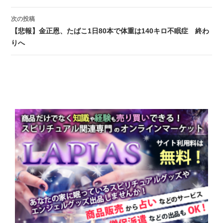
次の投稿
【悲報】金正恩、たばこ1日80本で体重は140キロ不眠症 終わ
りへ