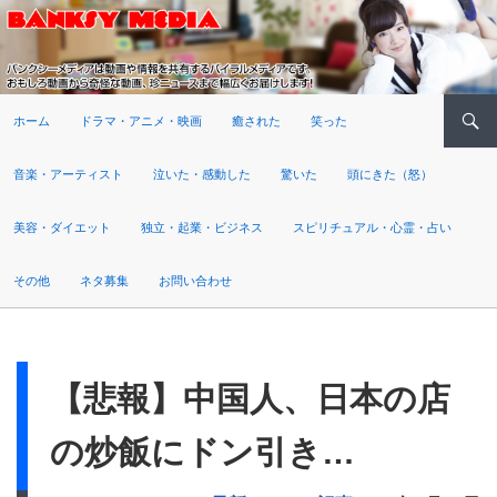
検索
ホーム
ドラマ・アニメ・映画
癒された
笑った
音楽・アーティスト
泣いた・感動した
驚いた
頭にきた（怒）
美容・ダイエット
独立・起業・ビジネス
スピリチュアル・心霊・占い
その他
ネタ募集
お問い合わせ
【悲報】中国人、日本の店
の炒飯にドン引き…