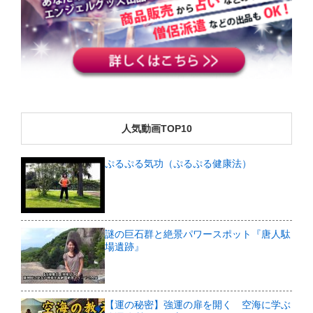
人気動画TOP10
ぷるぷる気功（ぷるぷる健康法）
謎の巨石群と絶景パワースポット『唐人駄
場遺跡』
【運の秘密】強運の扉を開く 空海に学ぶ