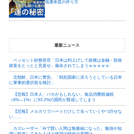
強運体質の作り方
最新ニュース
ベッセント財務長官「日本は利上げして政権は金融・財政
政策をとっとと見直せ」厳命されてしまうｗｗｗｗｗ
北朝鮮、日本に警告。「戦犯国家に戻ろうとしている日本
に軍事的選択肢を検討」
【悲報】日本人、バカかもしれない。食品消費税減税
（8%→1%）に93.2%の国民が賛成してしまう
【悲報】メルカリでハートだけして去っていくやつ許せな
い……
カズレーザー「AIで賢い人間は無価値になった。勉強や知
識に投資してきた人ほど絶望の時代の幕開け」