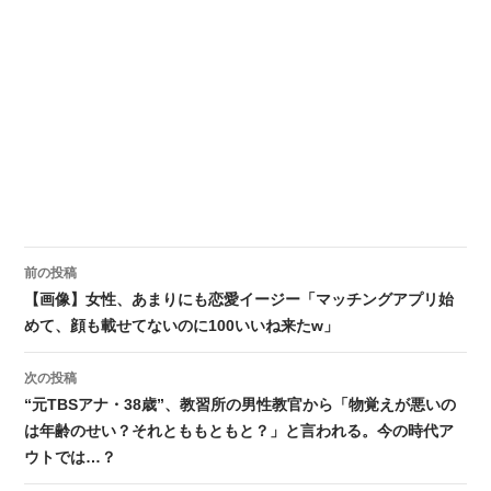
前の投稿
投稿ナビゲーション
【画像】女性、あまりにも恋愛イージー「マッチングアプリ始
めて、顔も載せてないのに100いいね来たw」
次の投稿
“元TBSアナ・38歳”、教習所の男性教官から「物覚えが悪いの
は年齢のせい？それとももともと？」と言われる。今の時代ア
ウトでは…？