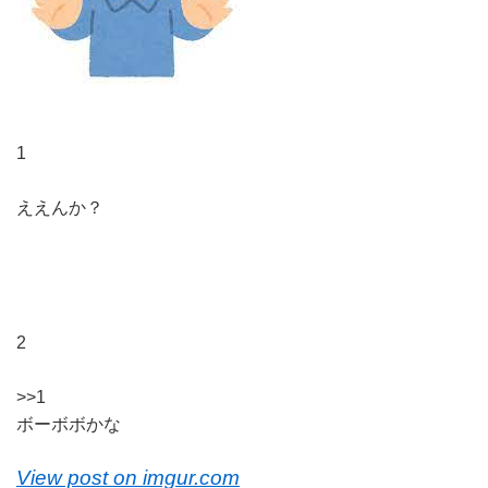
1
ええんか？
2
>>1
ボーボボかな
View post on imgur.com