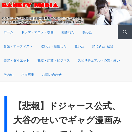
検索
ホーム
ドラマ・アニメ・映画
癒された
笑った
音楽・アーティスト
泣いた・感動した
驚いた
頭にきた（怒）
美容・ダイエット
独立・起業・ビジネス
スピリチュアル・心霊・占い
その他
ネタ募集
お問い合わせ
【悲報】ドジャース公式、
大谷のせいでギャグ漫画み