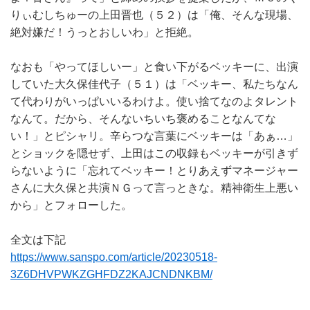
りぃむしちゅーの上田晋也（５２）は「俺、そんな現場、
絶対嫌だ！うっとおしいわ」と拒絶。
なおも「やってほしいー」と食い下がるベッキーに、出演
していた大久保佳代子（５１）は「ベッキー、私たちなん
て代わりがいっぱいいるわけよ。使い捨てなのよタレント
なんて。だから、そんないちいち褒めることなんてな
い！」とピシャリ。辛らつな言葉にベッキーは「あぁ…」
とショックを隠せず、上田はこの収録もベッキーが引きず
らないように「忘れてベッキー！とりあえずマネージャー
さんに大久保と共演ＮＧって言っときな。精神衛生上悪い
から」とフォローした。
全文は下記
https://www.sanspo.com/article/20230518-
3Z6DHVPWKZGHFDZ2KAJCNDNKBM/