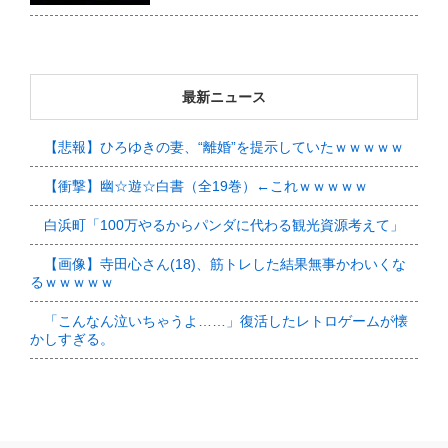
最新ニュース
【悲報】ひろゆきの妻、“離婚”を提示していたｗｗｗｗｗ
【衝撃】幽☆遊☆白書（全19巻）←これｗｗｗｗｗ
白浜町「100万やるからパンダに代わる観光資源考えて」
【画像】寺田心さん(18)、筋トレした結果無事かわいくな
るｗｗｗｗｗ
「こんなん泣いちゃうよ……」復活したレトロゲームが懐
かしすぎる。