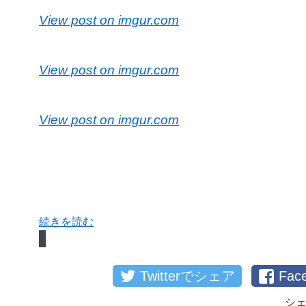
View post on imgur.com
View post on imgur.com
View post on imgur.com
続きを読む
Twitterでシェア
Fa
シ