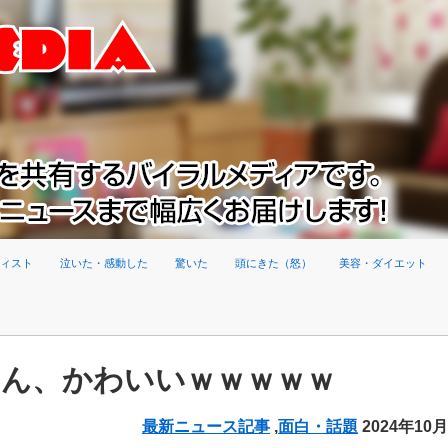
ィスト
泣いた・感動した
驚いた
頭にきた（怒）
美容・ダイエット
くん、かわいいｗｗｗｗｗ
最新ニュース記事
,
面白・話題
2024年10