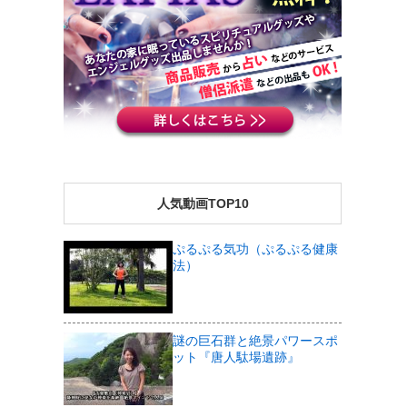
人気動画TOP10
ぷるぷる気功（ぷるぷる健康
法）
謎の巨石群と絶景パワースポ
ット『唐人駄場遺跡』