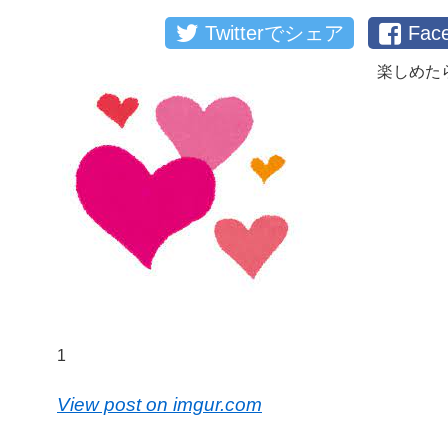
Twitterでシェア
Fa
楽しめた
1
View post on imgur.com