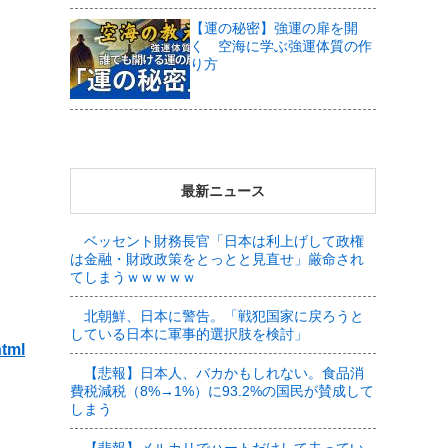
【運の秘密】強運の扉を開
く 空海に学ぶ強運体質の作
り方
最新ニュース
ベッセント財務長官「日本は利上げして政権
は金融・財政政策をとっとと見直せ」厳命され
てしまうｗｗｗｗｗ
北朝鮮、日本に警告。「戦犯国家に戻ろうと
している日本に軍事的選択肢を検討」
html
【悲報】日本人、バカかもしれない。食品消
費税減税（8%→1%）に93.2%の国民が賛成して
しまう