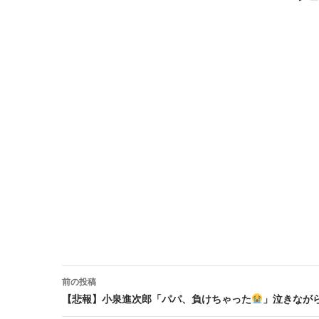
前の投稿
投稿ナビゲーション
【悲報】小泉進次郎「パパ、負けちゃった
」泣きなが