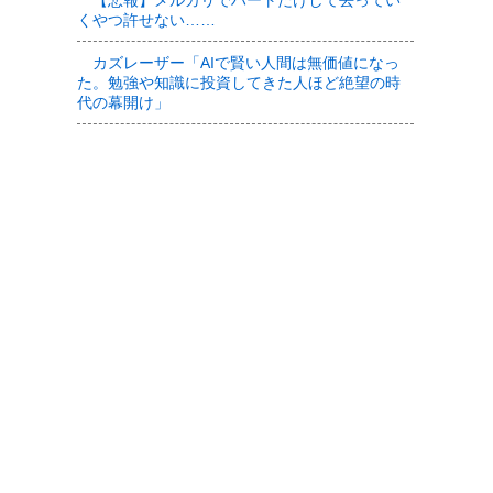
【悲報】メルカリでハートだけして去ってい
くやつ許せない……
カズレーザー「AIで賢い人間は無価値になっ
た。勉強や知識に投資してきた人ほど絶望の時
代の幕開け」