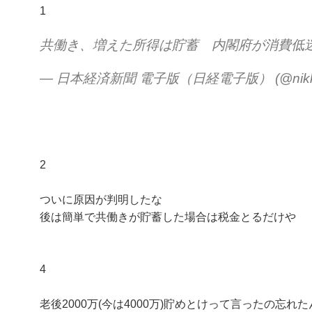
1
共働き、増えた所得は貯蓄 内閣府が消費低
— 日本経済新聞 電子版（日経電子版） (@nikk
2
ついに原因が判明したな
後は簡単で共働きが貯蓄した場合は税金とるだけや
4
老後2000万(今は4000万)貯めとけって言ったの忘れ