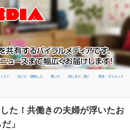
ィスト
泣いた・感動した
驚いた
頭にきた（怒）
美容・ダイエット
明した！共働きの夫婦が浮いたお
らだ」