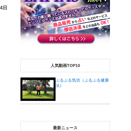
14日
人気動画TOP10
ぷるぷる気功（ぷるぷる健康
法）
最新ニュース