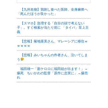
【九州名物】鶏刺し食べた医師、全身麻痺へ
「死んだほうが良かった」
【スマホ】急増する「自分の頭で考えない
子」。すぐ検索が当たり前に 「タイパ」至上主
義
【悲報】菊地亜美さん、マレーシアに移住ｗ
ｗｗｗｗ
【悲報】みいちゃんの作者さん、泣いてしま
う
福田雄一「新ケロロに福田組が出ます！」→
爆死 ちいかわの監督「原作に忠実に」→爆売
れ