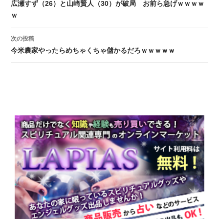
投稿ナビゲーション
広瀬すず（26）と山崎賢人（30）が破局 お前ら急げｗｗｗｗ
ｗ
次の投稿
今米農家やったらめちゃくちゃ儲かるだろｗｗｗｗｗ