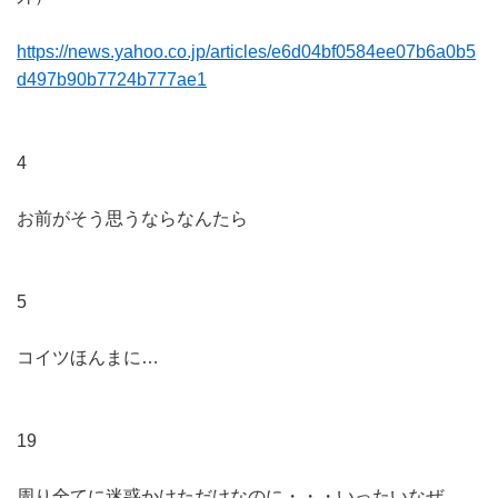
https://news.yahoo.co.jp/articles/e6d04bf0584ee07b6a0b5
d497b90b7724b777ae1
4
お前がそう思うならなんたら
5
コイツほんまに…
19
周り全てに迷惑かけただけなのに・・・いったいなぜ