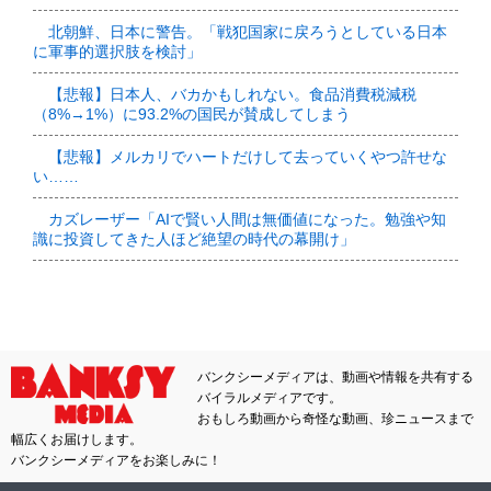
北朝鮮、日本に警告。「戦犯国家に戻ろうとしている日本
に軍事的選択肢を検討」
【悲報】日本人、バカかもしれない。食品消費税減税
（8%→1%）に93.2%の国民が賛成してしまう
【悲報】メルカリでハートだけして去っていくやつ許せな
い……
カズレーザー「AIで賢い人間は無価値になった。勉強や知
識に投資してきた人ほど絶望の時代の幕開け」
バンクシーメディアは、動画や情報を共有する
バイラルメディアです。
おもしろ動画から奇怪な動画、珍ニュースまで
幅広くお届けします。
バンクシーメディアをお楽しみに！