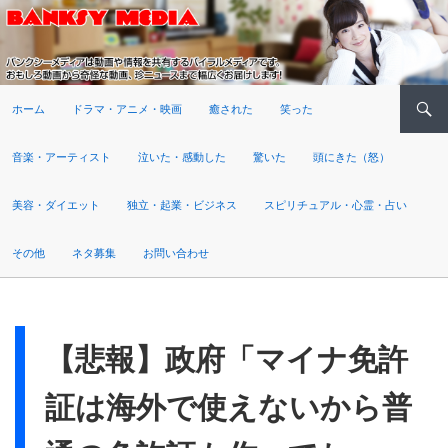
検索
ホーム
ドラマ・アニメ・映画
癒された
笑った
音楽・アーティスト
泣いた・感動した
驚いた
頭にきた（怒）
美容・ダイエット
独立・起業・ビジネス
スピリチュアル・心霊・占い
その他
ネタ募集
お問い合わせ
【悲報】政府「マイナ免許
証は海外で使えないから普