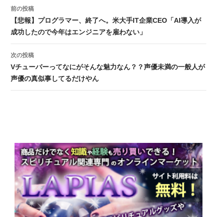
前の投稿
投稿ナビゲーション
【悲報】プログラマー、終了へ。米大手IT企業CEO「AI導入が
成功したので今年はエンジニアを雇わない」
次の投稿
Vチューバーってなにがそんな魅力なん？？声優未満の一般人が
声優の真似事してるだけやん