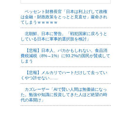
ベッセント財務長官「日本は利上げして政権
は金融・財政政策をとっとと見直せ」厳命され
てしまうｗｗｗｗｗ
北朝鮮、日本に警告。「戦犯国家に戻ろうと
している日本に軍事的選択肢を検討」
【悲報】日本人、バカかもしれない。食品消
費税減税（8%→1%）に93.2%の国民が賛成して
しまう
【悲報】メルカリでハートだけして去ってい
くやつ許せない……
カズレーザー「AIで賢い人間は無価値になっ
た。勉強や知識に投資してきた人ほど絶望の時
代の幕開け」