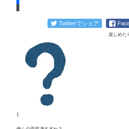
Twitterでシェア
Fa
楽しめた
1
俺らの両親凄すぎね？