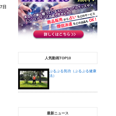
27日
人気動画TOP10
ぷるぷる気功（ぷるぷる健康
法）
最新ニュース