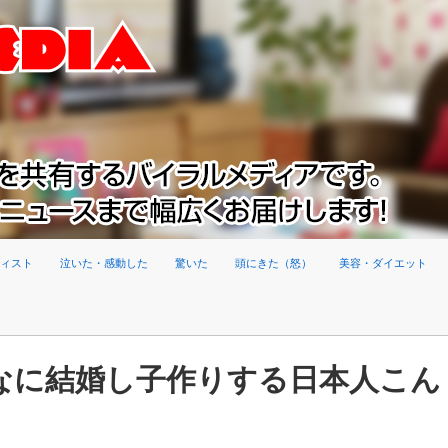
ィスト
泣いた・感動した
驚いた
頭にきた（怒）
美容・ダイエット
なに結婚し子作りする日本人こん