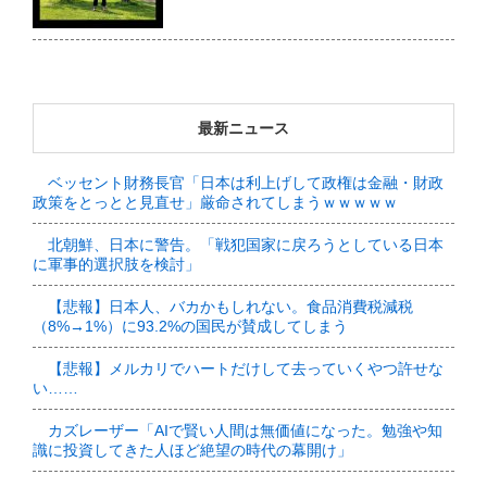
最新ニュース
ベッセント財務長官「日本は利上げして政権は金融・財政
政策をとっとと見直せ」厳命されてしまうｗｗｗｗｗ
北朝鮮、日本に警告。「戦犯国家に戻ろうとしている日本
に軍事的選択肢を検討」
【悲報】日本人、バカかもしれない。食品消費税減税
（8%→1%）に93.2%の国民が賛成してしまう
【悲報】メルカリでハートだけして去っていくやつ許せな
い……
カズレーザー「AIで賢い人間は無価値になった。勉強や知
識に投資してきた人ほど絶望の時代の幕開け」