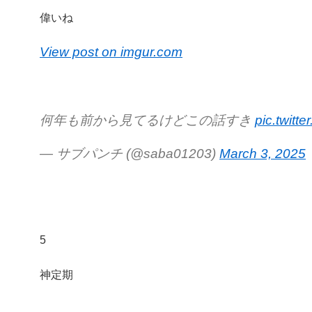
偉いね
View post on imgur.com
何年も前から見てるけどこの話すき
pic.twitt
— サブパンチ (@saba01203)
March 3, 2025
5
神定期