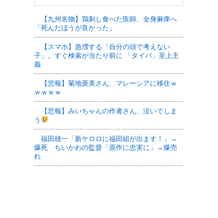
【九州名物】鶏刺し食べた医師、全身麻痺へ
「死んだほうが良かった」
【スマホ】急増する「自分の頭で考えない
子」。すぐ検索が当たり前に 「タイパ」至上主
義
【悲報】菊地亜美さん、マレーシアに移住ｗ
ｗｗｗｗ
【悲報】みいちゃんの作者さん、泣いてしま
う
福田雄一「新ケロロに福田組が出ます！」→
爆死 ちいかわの監督「原作に忠実に」→爆売
れ