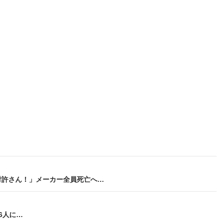
対許さん！」メーカー全員死亡へ…
6人に…