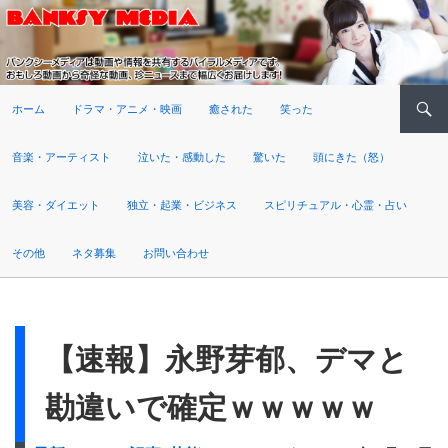
検索
ホーム
ドラマ・アニメ・映画
癒された
笑った
音楽・アーティスト
泣いた・感動した
驚いた
頭にきた（怒）
美容・ダイエット
独立・起業・ビジネス
スピリチュアル・心霊・占い
その他
ネタ募集
お問い合わせ
【速報】永野芽郁、デマと
勘違いで確定ｗｗｗｗｗ