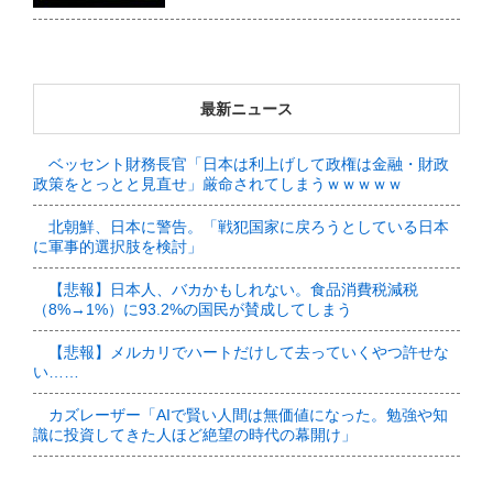
最新ニュース
ベッセント財務長官「日本は利上げして政権は金融・財政
政策をとっとと見直せ」厳命されてしまうｗｗｗｗｗ
北朝鮮、日本に警告。「戦犯国家に戻ろうとしている日本
に軍事的選択肢を検討」
【悲報】日本人、バカかもしれない。食品消費税減税
（8%→1%）に93.2%の国民が賛成してしまう
【悲報】メルカリでハートだけして去っていくやつ許せな
い……
カズレーザー「AIで賢い人間は無価値になった。勉強や知
識に投資してきた人ほど絶望の時代の幕開け」