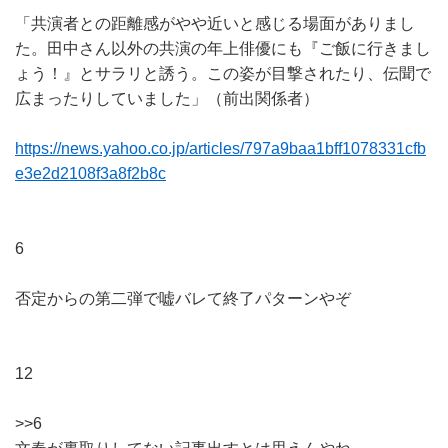
「共演者との距離感がやや近いと感じる場面がありまし
た。田中さん以外の共演の年上俳優にも『ご飯に行きまし
ょう！』とサラリと誘う。この姿が目撃されたり、伝聞で
広まったりしていました」（前出関係者）
https://news.yahoo.co.jp/articles/797a9baa1bff1078331cfb
e3e2d2108f3a8f2b8c
6
否定からの第二弾で嘘バレて終了パターンやぞ
12
>>6