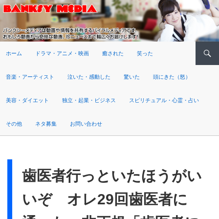
検索
ホーム
ドラマ・アニメ・映画
癒された
笑った
音楽・アーティスト
泣いた・感動した
驚いた
頭にきた（怒）
美容・ダイエット
独立・起業・ビジネス
スピリチュアル・心霊・占い
その他
ネタ募集
お問い合わせ
歯医者行っといたほうがい
いぞ オレ29回歯医者に