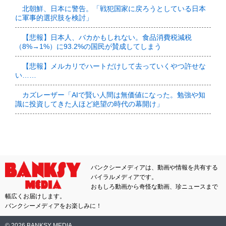
北朝鮮、日本に警告。「戦犯国家に戻ろうとしている日本
に軍事的選択肢を検討」
【悲報】日本人、バカかもしれない。食品消費税減税
（8%→1%）に93.2%の国民が賛成してしまう
【悲報】メルカリでハートだけして去っていくやつ許せな
い……
カズレーザー「AIで賢い人間は無価値になった。勉強や知
識に投資してきた人ほど絶望の時代の幕開け」
バンクシーメディアは、動画や情報を共有する
バイラルメディアです。
おもしろ動画から奇怪な動画、珍ニュースまで
幅広くお届けします。
バンクシーメディアをお楽しみに！
© 2026 BANKSY MEDIA