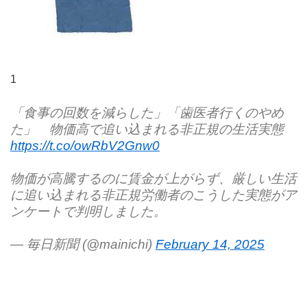
1
「食事の回数を減らした」「歯医者行くのやめ
た」 物価高で追い込まれる非正規の生活実態
https://t.co/owRbV2Gnw0
物価が高騰するのに賃金が上がらず、厳しい生活
に追い込まれる非正規労働者のこうした実態がア
ンケートで判明しました。
— 毎日新聞 (@mainichi)
February 14, 2025