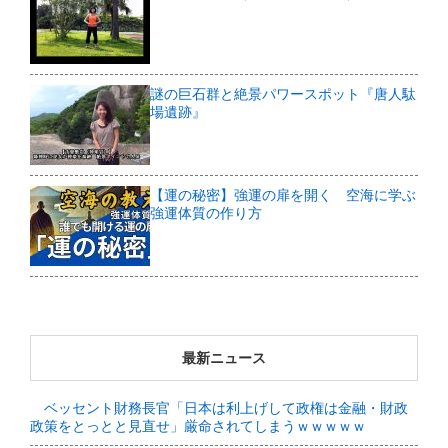
謎の巨石群と絶景パワースポット『唐人駄
場遺跡』
【運の秘密】強運の扉を開く 空海に学ぶ
強運体質の作り方
最新ニュース
ベッセント財務長官「日本は利上げして政権は金融・財政
政策をとっとと見直せ」厳命されてしまうｗｗｗｗｗ