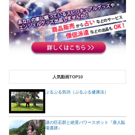
人気動画TOP10
ぷるぷる気功（ぷるぷる健康法）
謎の巨石群と絶景パワースポット『唐人駄
場遺跡』