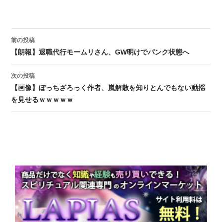
前の投稿
投稿ナビゲーション
【朗報】退職代行モームリさん、GW明けでパンク状態へ
次の投稿
【画像】ぼっちざろっく作者、嵐解散を知りとんでもない動揺
を見せるｗｗｗｗｗ