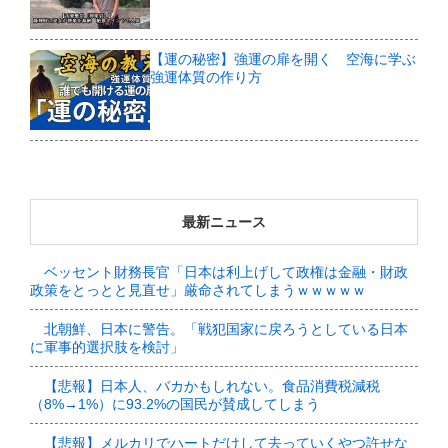
【運の秘密】強運の扉を開く 空海に学ぶ
強運体質の作り方
最新ニュース
ベッセント財務長官「日本は利上げして政権は金融・財政
政策をとっとと見直せ」厳命されてしまうｗｗｗｗｗ
北朝鮮、日本に警告。「戦犯国家に戻ろうとしている日本
に軍事的選択肢を検討」
【悲報】日本人、バカかもしれない。食品消費税減税
（8%→1%）に93.2%の国民が賛成してしまう
【悲報】メルカリでハートだけして去っていくやつ許せな