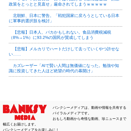
政策をとっとと見直せ」厳命されてしまうｗｗｗｗｗ
北朝鮮、日本に警告。「戦犯国家に戻ろうとしている日本
に軍事的選択肢を検討」
【悲報】日本人、バカかもしれない。食品消費税減税
（8%→1%）に93.2%の国民が賛成してしまう
【悲報】メルカリでハートだけして去っていくやつ許せな
い……
カズレーザー「AIで賢い人間は無価値になった。勉強や知
識に投資してきた人ほど絶望の時代の幕開け」
バンクシーメディアは、動画や情報を共有する
バイラルメディアです。
おもしろ動画から奇怪な動画、珍ニュースまで
幅広くお届けします。
バンクシーメディアをお楽しみに！