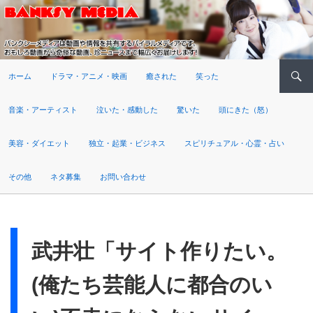
検索
ホーム
ドラマ・アニメ・映画
癒された
笑った
音楽・アーティスト
泣いた・感動した
驚いた
頭にきた（怒）
美容・ダイエット
独立・起業・ビジネス
スピリチュアル・心霊・占い
その他
ネタ募集
お問い合わせ
武井壮「サイト作りたい。
(俺たち芸能人に都合のい