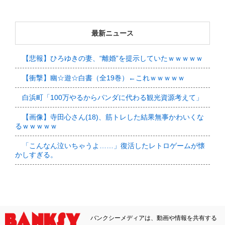
最新ニュース
【悲報】ひろゆきの妻、“離婚”を提示していたｗｗｗｗｗ
【衝撃】幽☆遊☆白書（全19巻）←これｗｗｗｗｗ
白浜町「100万やるからパンダに代わる観光資源考えて」
【画像】寺田心さん(18)、筋トレした結果無事かわいくな
るｗｗｗｗｗ
「こんなん泣いちゃうよ……」復活したレトロゲームが懐
かしすぎる。
バンクシーメディアは、動画や情報を共有する