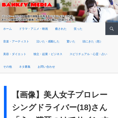
検索
ホーム
ドラマ・アニメ・映画
癒された
笑った
音楽・アーティスト
泣いた・感動した
驚いた
頭にきた（怒）
美容・ダイエット
独立・起業・ビジネス
スピリチュアル・心霊・占い
その他
ネタ募集
お問い合わせ
【画像】美人女子プロレー
シングドライバー(18)さん