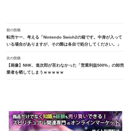
前の投稿
投稿ナビゲーション
転売ヤー、考える「Nintendo Swich2の箱です。中身が入って
いる場合がありますが、その際は各自で処分してください。」
次の投稿
【画像】NHK、進次郎が言わなかった「営業利益500%」の卸売
業者を晒してしまうｗｗｗｗｗ