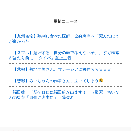
最新ニュース
【九州名物】鶏刺し食べた医師、全身麻痺へ「死んだほう
が良かった」
【スマホ】急増する「自分の頭で考えない子」。すぐ検索
が当たり前に 「タイパ」至上主義
【悲報】菊地亜美さん、マレーシアに移住ｗｗｗｗｗ
【悲報】みいちゃんの作者さん、泣いてしまう
福田雄一「新ケロロに福田組が出ます！」→爆死 ちいか
わの監督「原作に忠実に」→爆売れ