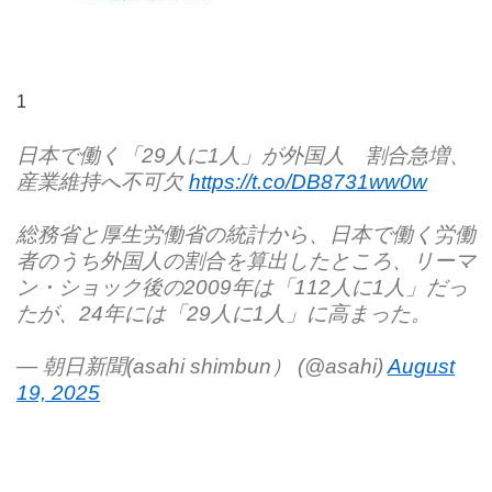
1
日本で働く「29人に1人」が外国人 割合急増、
産業維持へ不可欠
https://t.co/DB8731ww0w
総務省と厚生労働省の統計から、日本で働く労働
者のうち外国人の割合を算出したところ、リーマ
ン・ショック後の2009年は「112人に1人」だっ
たが、24年には「29人に1人」に高まった。
— 朝日新聞(asahi shimbun） (@asahi)
August
19, 2025