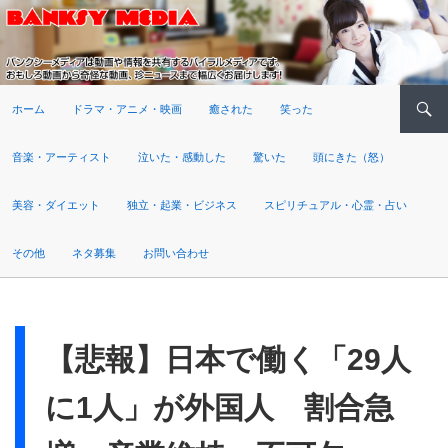
検索
ホーム
ドラマ・アニメ・映画
癒された
笑った
音楽・アーティスト
泣いた・感動した
驚いた
頭にきた（怒）
美容・ダイエット
独立・起業・ビジネス
スピリチュアル・心霊・占い
その他
ネタ募集
お問い合わせ
【悲報】日本で働く「29人
に1人」が外国人 割合急