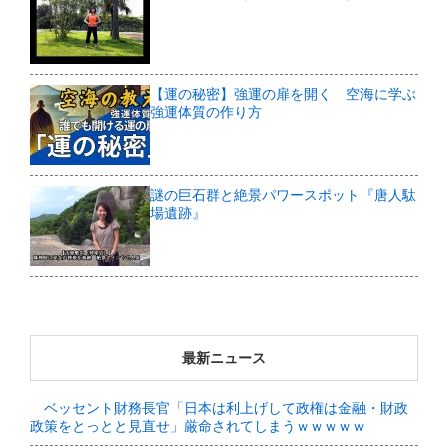
【運の秘密】強運の扉を開く 空海に学ぶ
強運体質の作り方
謎の巨石群と絶景パワースポット『唐人駄
場遺跡』
最新ニュース
ベッセント財務長官「日本は利上げして政権は金融・財政
政策をとっとと見直せ」厳命されてしまうｗｗｗｗｗ