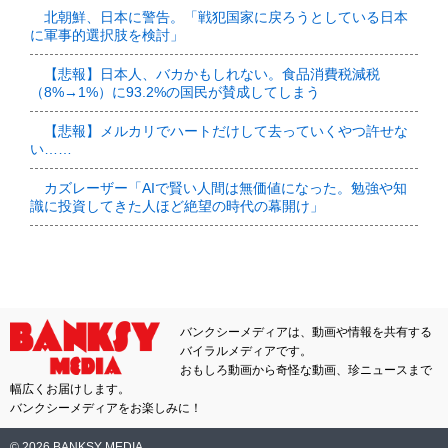
北朝鮮、日本に警告。「戦犯国家に戻ろうとしている日本
に軍事的選択肢を検討」
【悲報】日本人、バカかもしれない。食品消費税減税
（8%→1%）に93.2%の国民が賛成してしまう
【悲報】メルカリでハートだけして去っていくやつ許せな
い……
カズレーザー「AIで賢い人間は無価値になった。勉強や知
識に投資してきた人ほど絶望の時代の幕開け」
バンクシーメディアは、動画や情報を共有する
バイラルメディアです。
おもしろ動画から奇怪な動画、珍ニュースまで
幅広くお届けします。
バンクシーメディアをお楽しみに！
© 2026 BANKSY MEDIA