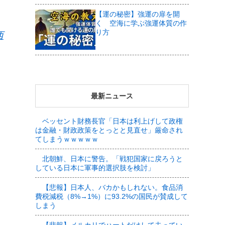
【運の秘密】強運の扉を開
く 空海に学ぶ強運体質の作
り方
西
最新ニュース
ベッセント財務長官「日本は利上げして政権
は金融・財政政策をとっとと見直せ」厳命され
てしまうｗｗｗｗｗ
北朝鮮、日本に警告。「戦犯国家に戻ろうと
している日本に軍事的選択肢を検討」
【悲報】日本人、バカかもしれない。食品消
費税減税（8%→1%）に93.2%の国民が賛成して
しまう