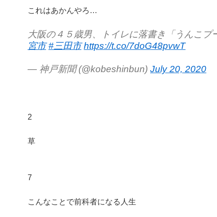
これはあかんやろ…
大阪の４５歳男、トイレに落書き「うんこプ
宮市
#三田市
https://t.co/7doG48pvwT
— 神戸新聞 (@kobeshinbun)
July 20, 2020
2
草
7
こんなことで前科者になる人生