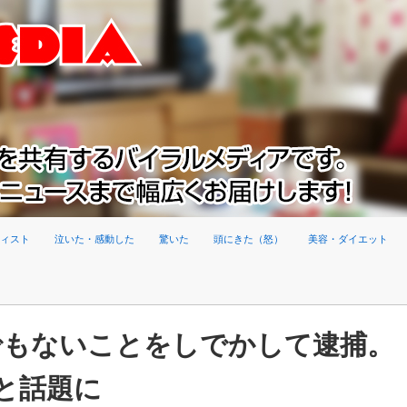
ィスト
泣いた・感動した
驚いた
頭にきた（怒）
美容・ダイエット
でもないことをしでかして逮捕。
と話題に