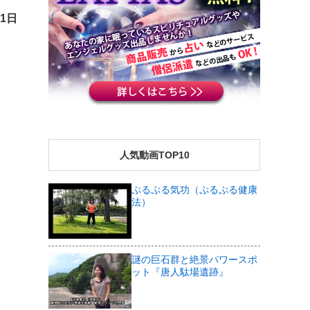
21日
人気動画TOP10
ぷるぷる気功（ぷるぷる健康
法）
謎の巨石群と絶景パワースポ
ット『唐人駄場遺跡』