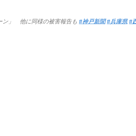
ーン」 他に同様の被害報告も
#神戸新聞
#兵庫県
#