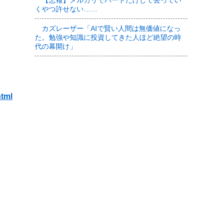
【悲報】メルカリでハートだけして去ってい
くやつ許せない……
カズレーザー「AIで賢い人間は無価値になっ
た。勉強や知識に投資してきた人ほど絶望の時
代の幕開け」
html