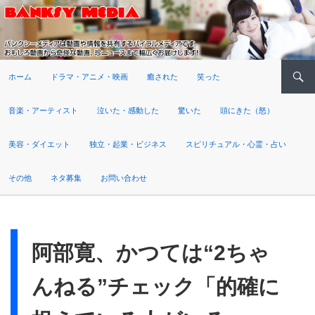
検索
ホーム
ドラマ・アニメ・映画
癒された
笑った
音楽・アーティスト
泣いた・感動した
驚いた
頭にきた（怒）
美容・ダイエット
独立・起業・ビジネス
スピリチュアル・心霊・占い
その他
ネタ募集
お問い合わせ
阿部寛、かつては“2ちゃ
んねる”チェック「的確に