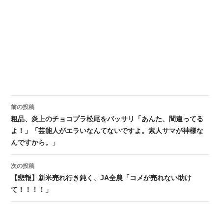
前の投稿
投稿ナビゲーション
粗品、炎上のチョコプラ松尾をバッサリ「あんた、間違ってる
よ！」「芸能人がエラいなんてないですよ。素人サマが神様な
んですから。」
次の投稿
【悲報】新米売れ行き鈍く、JA全農「コメが売れない助け
て！！！！」