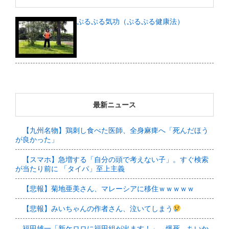
ぷるぷる気功（ぷるぷる健康法）
最新ニュース
【九州名物】鶏刺し食べた医師、全身麻痺へ「死んだほう
が良かった」
【スマホ】急増する「自分の頭で考えない子」。すぐ検索
が当たり前に 「タイパ」至上主義
【悲報】菊地亜美さん、マレーシアに移住ｗｗｗｗｗ
【悲報】みいちゃんの作者さん、泣いてしまう
福田雄一「新ケロロに福田組が出ます！」→爆死 ちいか