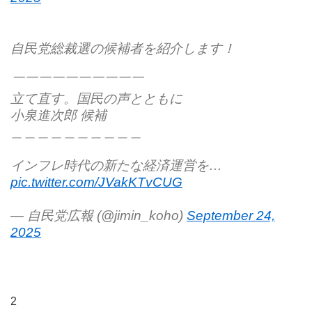
自民党総裁選の候補者を紹介します！
￣￣￣￣￣￣￣￣￣￣
立て直す。国民の声とともに
小泉進次郎 候補
＿＿＿＿＿＿＿＿＿＿
インフレ時代の新たな経済運営を…
pic.twitter.com/JVakKTvCUG
— 自民党広報 (@jimin_koho)
September 24,
2025
2