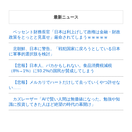
最新ニュース
ベッセント財務長官「日本は利上げして政権は金融・財政
政策をとっとと見直せ」厳命されてしまうｗｗｗｗｗ
北朝鮮、日本に警告。「戦犯国家に戻ろうとしている日本
に軍事的選択肢を検討」
【悲報】日本人、バカかもしれない。食品消費税減税
（8%→1%）に93.2%の国民が賛成してしまう
【悲報】メルカリでハートだけして去っていくやつ許せな
い……
カズレーザー「AIで賢い人間は無価値になった。勉強や知
識に投資してきた人ほど絶望の時代の幕開け」