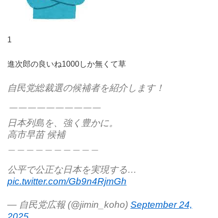
1
進次郎の良いね1000しか無くて草
自民党総裁選の候補者を紹介します！
￣￣￣￣￣￣￣￣￣￣
日本列島を、強く豊かに。
高市早苗 候補
＿＿＿＿＿＿＿＿＿＿
公平で公正な日本を実現する…
pic.twitter.com/Gb9n4RjmGh
— 自民党広報 (@jimin_koho)
September 24,
2025