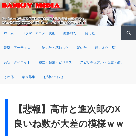
検索
ホーム
ドラマ・アニメ・映画
癒された
笑った
音楽・アーティスト
泣いた・感動した
驚いた
頭にきた（怒）
美容・ダイエット
独立・起業・ビジネス
スピリチュアル・心霊・占い
その他
ネタ募集
お問い合わせ
【悲報】高市と進次郎のX
良いね数が大差の模様ｗｗ