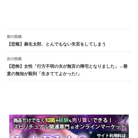
前の投稿
投稿ナビゲーション
【悲報】麻生太郎、とんでもない失言をしてしまう
次の投稿
【恐怖】女性「行方不明の夫が無言の帰宅となりました」→善
意の無知が殺到「生きててよかった!」