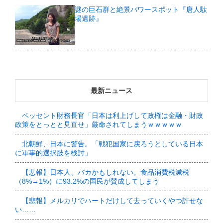
謎の巨石群と絶景パワースポット『唐人駄
場遺跡』
最新ニュース
ベッセント財務長官「日本は利上げして政権は金融・財政
政策をとっとと見直せ」厳命されてしまうｗｗｗｗｗ
北朝鮮、日本に警告。「戦犯国家に戻ろうとしている日本
に軍事的選択肢を検討」
【悲報】日本人、バカかもしれない。食品消費税減税
（8%→1%）に93.2%の国民が賛成してしまう
【悲報】メルカリでハートだけして去っていくやつ許せな
い……