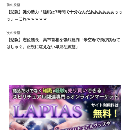
前の投稿
投稿ナビゲーション
【悲報】謎の勢力「睡眠は7時間で十分なんだああああああっっ
っ」←これｗｗｗｗｗ
次の投稿
【悲報】志位議長、高市首相を強烈批判「米空母で飛び跳ねて
はしゃぐ。正視に堪えない卑屈な媚態」