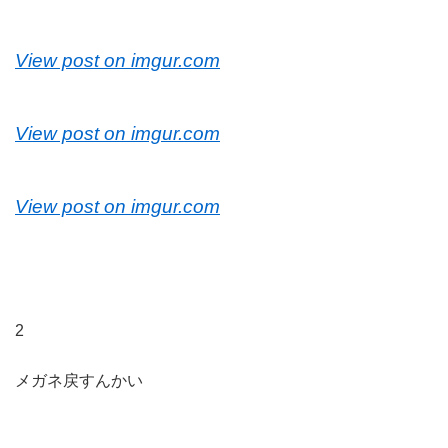
View post on imgur.com
View post on imgur.com
View post on imgur.com
2
メガネ戻すんかい