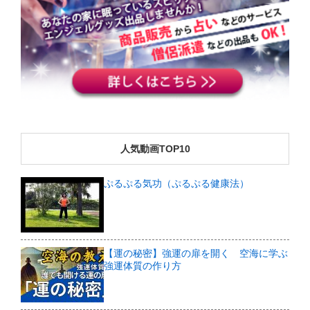
人気動画TOP10
ぷるぷる気功（ぷるぷる健康法）
【運の秘密】強運の扉を開く 空海に学ぶ
強運体質の作り方