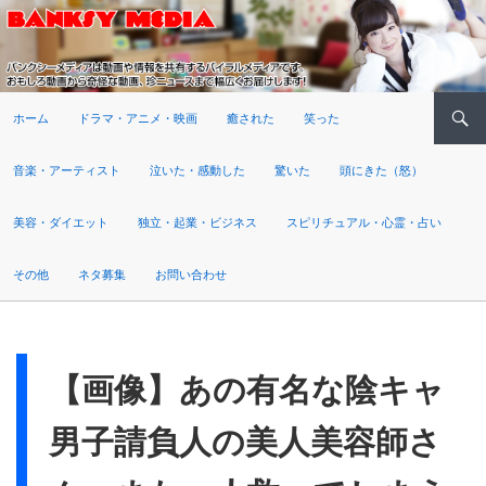
検索
ホーム
ドラマ・アニメ・映画
癒された
笑った
音楽・アーティスト
泣いた・感動した
驚いた
頭にきた（怒）
美容・ダイエット
独立・起業・ビジネス
スピリチュアル・心霊・占い
その他
ネタ募集
お問い合わせ
【画像】あの有名な陰キャ
男子請負人の美人美容師さ