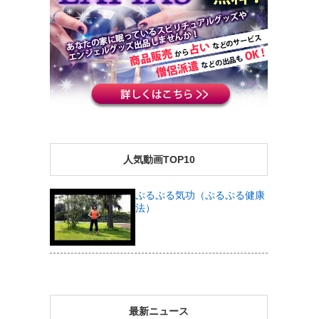
人気動画TOP10
ぷるぷる気功（ぷるぷる健康
法）
最新ニュース