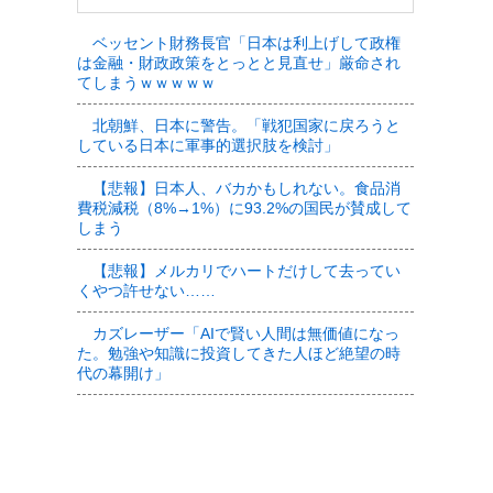
ベッセント財務長官「日本は利上げして政権
は金融・財政政策をとっとと見直せ」厳命され
てしまうｗｗｗｗｗ
北朝鮮、日本に警告。「戦犯国家に戻ろうと
している日本に軍事的選択肢を検討」
【悲報】日本人、バカかもしれない。食品消
費税減税（8%→1%）に93.2%の国民が賛成して
しまう
【悲報】メルカリでハートだけして去ってい
くやつ許せない……
カズレーザー「AIで賢い人間は無価値になっ
た。勉強や知識に投資してきた人ほど絶望の時
代の幕開け」