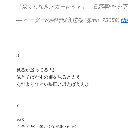
「果てしなきスカーレット」、着席率5%を
— ベーダーの興行収入速報 (@mtt_75058)
No
3
見るか迷ってる人は
竜とそばかすの姫を見るとええ
あれよりひどい映画と思えばええよ
7
>>3
ミライが一番ひどい聞いたが