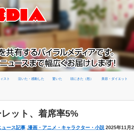
ィスト
泣いた・感動した
驚いた
頭にきた（怒）
美容・ダイエット
レット、着席率5%
ニュース記事
,
漫画・アニメ・キャラクター・小説
2025年11月