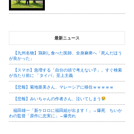
最新ニュース
【九州名物】鶏刺し食べた医師、全身麻痺へ「死んだほう
が良かった」
【スマホ】急増する「自分の頭で考えない子」。すぐ検索
が当たり前に 「タイパ」至上主義
【悲報】菊地亜美さん、マレーシアに移住ｗｗｗｗｗ
【悲報】みいちゃんの作者さん、泣いてしまう
福田雄一「新ケロロに福田組が出ます！」→爆死 ちいか
わの監督「原作に忠実に」→爆売れ