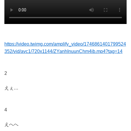
https://video.twimg.com/amplify_video/1746861401799524
352/vid/avc1/720x1144/ZYanhInuunChm4ib.mp4?tag=14
2
えぇ…
4
えへへ