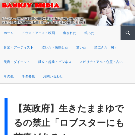
検索
ホーム
ドラマ・アニメ・映画
癒された
笑った
音楽・アーティスト
泣いた・感動した
驚いた
頭にきた（怒）
美容・ダイエット
独立・起業・ビジネス
スピリチュアル・心霊・占い
その他
ネタ募集
お問い合わせ
【英政府】生きたままゆで
るの禁止「ロブスターにも