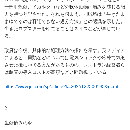
一部甲殻類、イカやタコなどの軟体動物は痛みを感じる能
力を持つと記された。それを踏まえ、同戦略は「生きたま
まゆでるのは容認できない処分方法」との認識を示した。
生きたロブスターをゆでることはスイスなどが禁じてい
る。
政府は今後、具体的な処理方法の指針を示す。英メディア
によると、貝類などについては電気ショックや冷凍で気絶
させた後にゆでる方法があるものの、レストラン経営者ら
は装置の導入コストが高額などと問題視している。
https://www.jiji.com/sp/article?k=2025122300583&g=int
2
生類憐みの令