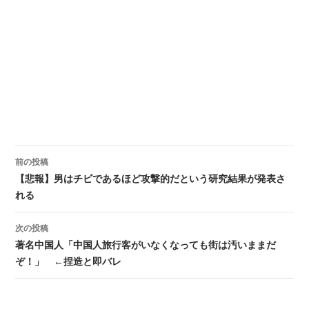
前の投稿
投稿ナビゲーション
【悲報】男はチビであるほど攻撃的だという研究結果が発表さ
れる
次の投稿
著名中国人「中国人旅行客がいなくなっても街は汚いままだ
ぞ！」 ←捏造と即バレ