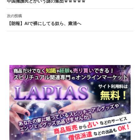
投稿ナビゲーション
中国擁護民とかいう謎の集団ｗｗｗｗｗ
次の投稿
【朗報】AIで裸にしてる奴ら、粛清へ