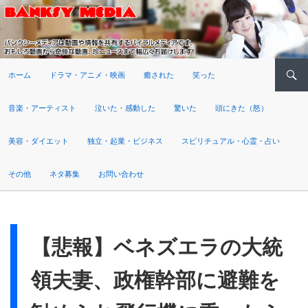
検索
ホーム
ドラマ・アニメ・映画
癒された
笑った
音楽・アーティスト
泣いた・感動した
驚いた
頭にきた（怒）
美容・ダイエット
独立・起業・ビジネス
スピリチュアル・心霊・占い
その他
ネタ募集
お問い合わせ
【悲報】ベネズエラの大統
領夫妻、政権幹部に避難を