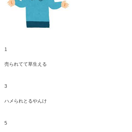
1
売られてて草生える
3
ハメられとるやんけ
5