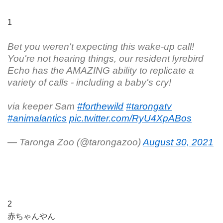
1
Bet you weren't expecting this wake-up call!
You're not hearing things, our resident lyrebird
Echo has the AMAZING ability to replicate a
variety of calls - including a baby's cry!
via keeper Sam
#forthewild
#tarongatv
#animalantics
pic.twitter.com/RyU4XpABos
— Taronga Zoo (@tarongazoo)
August 30, 2021
2
赤ちゃんやん