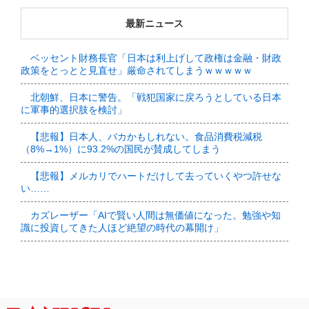
最新ニュース
ベッセント財務長官「日本は利上げして政権は金融・財政
政策をとっとと見直せ」厳命されてしまうｗｗｗｗｗ
北朝鮮、日本に警告。「戦犯国家に戻ろうとしている日本
に軍事的選択肢を検討」
【悲報】日本人、バカかもしれない。食品消費税減税
（8%→1%）に93.2%の国民が賛成してしまう
【悲報】メルカリでハートだけして去っていくやつ許せな
い……
カズレーザー「AIで賢い人間は無価値になった。勉強や知
識に投資してきた人ほど絶望の時代の幕開け」