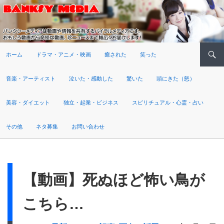
検索
ホーム
ドラマ・アニメ・映画
癒された
笑った
音楽・アーティスト
泣いた・感動した
驚いた
頭にきた（怒）
美容・ダイエット
独立・起業・ビジネス
スピリチュアル・心霊・占い
その他
ネタ募集
お問い合わせ
【動画】死ぬほど怖い鳥が
こちら…