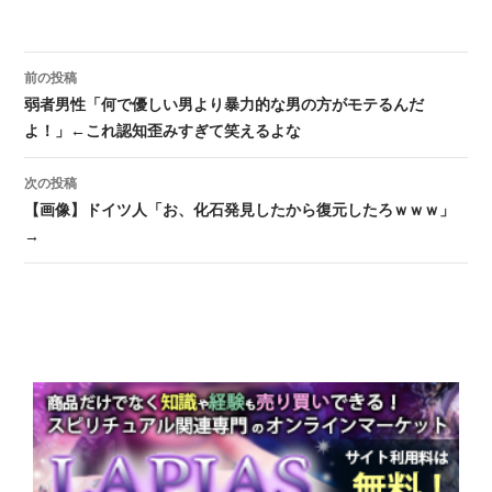
前の投稿
投稿ナビゲーション
弱者男性「何で優しい男より暴力的な男の方がモテるんだ
よ！」←これ認知歪みすぎて笑えるよな
次の投稿
【画像】ドイツ人「お、化石発見したから復元したろｗｗｗ」
→