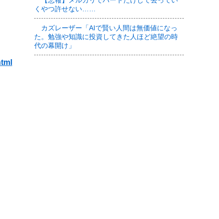
【悲報】メルカリでハートだけして去ってい
くやつ許せない……
カズレーザー「AIで賢い人間は無価値になっ
た。勉強や知識に投資してきた人ほど絶望の時
代の幕開け」
html