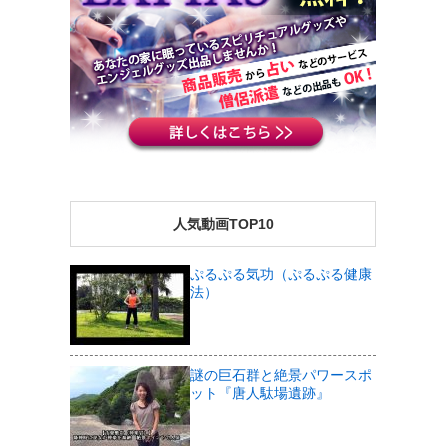
人気動画TOP10
ぷるぷる気功（ぷるぷる健康
法）
謎の巨石群と絶景パワースポ
ット『唐人駄場遺跡』