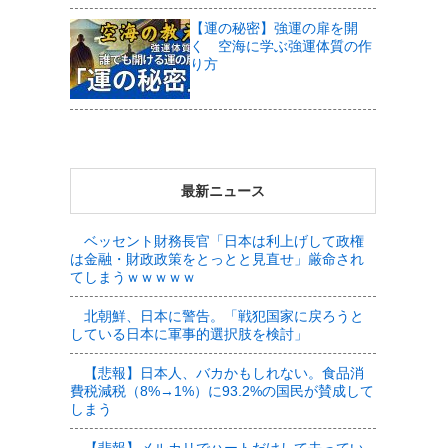
【運の秘密】強運の扉を開
く 空海に学ぶ強運体質の作
り方
最新ニュース
ベッセント財務長官「日本は利上げして政権
は金融・財政政策をとっとと見直せ」厳命され
てしまうｗｗｗｗｗ
北朝鮮、日本に警告。「戦犯国家に戻ろうと
している日本に軍事的選択肢を検討」
【悲報】日本人、バカかもしれない。食品消
費税減税（8%→1%）に93.2%の国民が賛成して
しまう