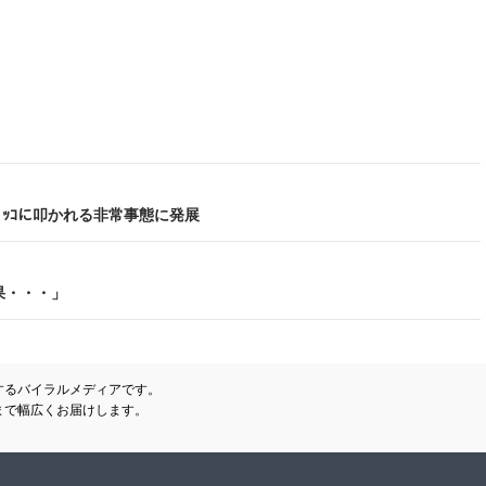
ﾎﾞｯｺに叩かれる非常事態に発展
果・・・」
するバイラルメディアです。
まで幅広くお届けします。