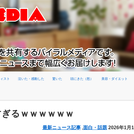
ィスト
泣いた・感動した
驚いた
頭にきた（怒）
美容・ダイエット
すぎるｗｗｗｗｗｗ
最新ニュース記事
,
面白・話題
2026年1月