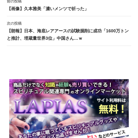
前の投稿
投稿ナビゲーション
【画像】久本雅美「濃いメンツで祈った」
次の投稿
【朗報】日本、海底レアアースの試験掘削に成功「1600万トン
と推計、埋蔵量世界3位」中国さん…ｗ