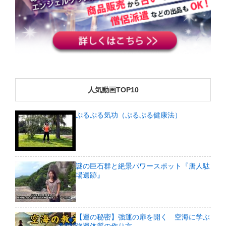
人気動画TOP10
ぷるぷる気功（ぷるぷる健康法）
謎の巨石群と絶景パワースポット『唐人駄
場遺跡』
【運の秘密】強運の扉を開く 空海に学ぶ
強運体質の作り方