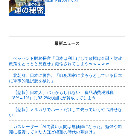
最新ニュース
ベッセント財務長官「日本は利上げして政権は金融・財政
政策をとっとと見直せ」厳命されてしまうｗｗｗｗｗ
北朝鮮、日本に警告。「戦犯国家に戻ろうとしている日本
に軍事的選択肢を検討」
【悲報】日本人、バカかもしれない。食品消費税減税
（8%→1%）に93.2%の国民が賛成してしまう
【悲報】メルカリでハートだけして去っていくやつ許せな
い……
カズレーザー「AIで賢い人間は無価値になった。勉強や知
識に投資してきた人ほど絶望の時代の幕開け」