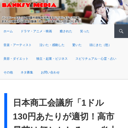
検索
ホーム
ドラマ・アニメ・映画
癒された
笑った
音楽・アーティスト
泣いた・感動した
驚いた
頭にきた（怒）
美容・ダイエット
独立・起業・ビジネス
スピリチュアル・心霊・占い
その他
ネタ募集
お問い合わせ
日本商工会議所「1ドル
130円あたりが適切！高市