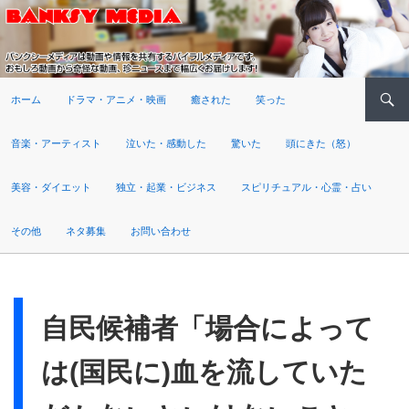
検索
ホーム
ドラマ・アニメ・映画
癒された
笑った
音楽・アーティスト
泣いた・感動した
驚いた
頭にきた（怒）
美容・ダイエット
独立・起業・ビジネス
スピリチュアル・心霊・占い
その他
ネタ募集
お問い合わせ
自民候補者「場合によって
は(国民に)血を流していた