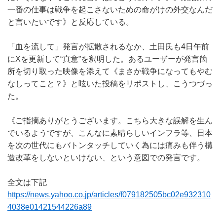
一番の仕事は戦争を起こさないための命がけの外交なんだ
と言いたいです》と反応している。
「血を流して」発言が拡散されるなか、土田氏も4日午前
にXを更新して“真意”を釈明した。あるユーザーが発言箇
所を切り取った映像を添えて《まさか戦争になってもやむ
なしってこと？》と呟いた投稿をリポストし、こうつづっ
た。
《ご指摘ありがとうございます。こちら大きな誤解を生ん
でいるようですが、こんなに素晴らしいインフラ等、日本
を次の世代にもバトンタッチしていく為には痛みも伴う構
造改革をしないといけない、という意図での発言です。
全文は下記
https://news.yahoo.co.jp/articles/f079182505bc02e932310
4038e01421544226a89