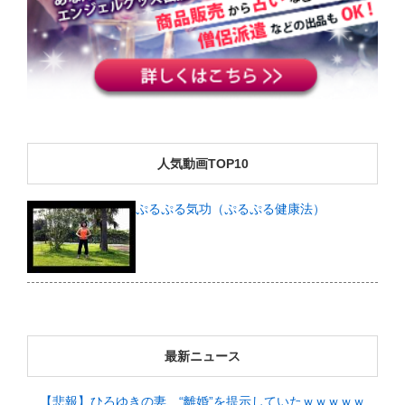
人気動画TOP10
ぷるぷる気功（ぷるぷる健康法）
最新ニュース
【悲報】ひろゆきの妻、“離婚”を提示していたｗｗｗｗｗ