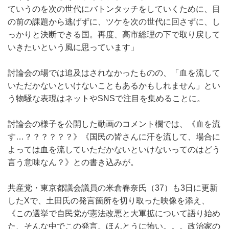
ていうのを次の世代にバトンタッチをしていくために、目
の前の課題から逃げずに、ツケを次の世代に回さずに、し
っかりと決断できる国。再度、高市総理の下で取り戻して
いきたいという風に思っています」
討論会の場では追及はされなかったものの、「血を流して
いただかないといけないこともあるかもしれません」とい
う物騒な表現はネットやSNSで注目を集めることに。
討論会の様子を公開した動画のコメント欄では、《血を流
す…？？？？？？》《国民の皆さんに汗を流して、場合に
よっては血を流していただかないといけないってのはどう
言う意味なん？》との書き込みが。
共産党・東京都議会議員の米倉春奈氏（37）も3日に更新
したXで、土田氏の発言箇所を切り取った映像を添え、
《この選挙で自民党が憲法改悪と大軍拡について語り始め
た、そんな中でこの発言。ほんとうに怖い。。。政治家の