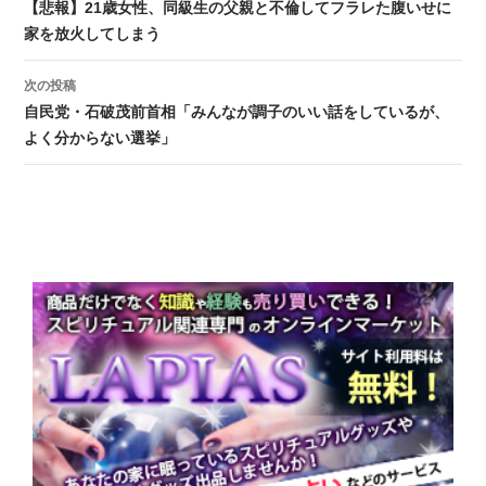
投稿ナビゲーション
【悲報】21歳女性、同級生の父親と不倫してフラレた腹いせに
家を放火してしまう
次の投稿
自民党・石破茂前首相「みんなが調子のいい話をしているが、
よく分からない選挙」