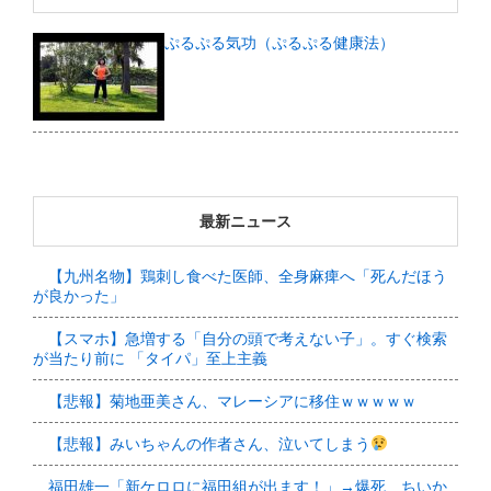
ぷるぷる気功（ぷるぷる健康法）
最新ニュース
【九州名物】鶏刺し食べた医師、全身麻痺へ「死んだほう
が良かった」
【スマホ】急増する「自分の頭で考えない子」。すぐ検索
が当たり前に 「タイパ」至上主義
【悲報】菊地亜美さん、マレーシアに移住ｗｗｗｗｗ
【悲報】みいちゃんの作者さん、泣いてしまう
福田雄一「新ケロロに福田組が出ます！」→爆死 ちいか