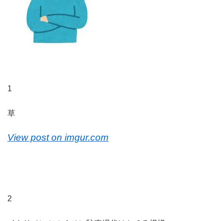
1
草
View post on imgur.com
2