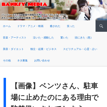
検索
ホーム
ドラマ・アニメ・映画
癒された
笑った
音楽・アーティスト
泣いた・感動した
驚いた
頭にきた（怒）
美容・ダイエット
独立・起業・ビジネス
スピリチュアル・心霊・占い
その他
ネタ募集
お問い合わせ
【画像】ベンツさん、駐車
場に止めたのにある理由で