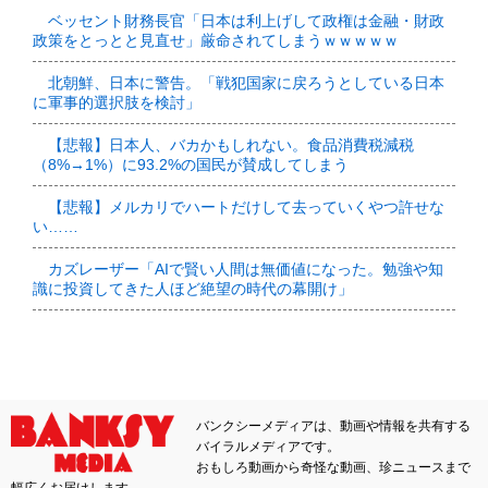
ベッセント財務長官「日本は利上げして政権は金融・財政
政策をとっとと見直せ」厳命されてしまうｗｗｗｗｗ
北朝鮮、日本に警告。「戦犯国家に戻ろうとしている日本
に軍事的選択肢を検討」
【悲報】日本人、バカかもしれない。食品消費税減税
（8%→1%）に93.2%の国民が賛成してしまう
【悲報】メルカリでハートだけして去っていくやつ許せな
い……
カズレーザー「AIで賢い人間は無価値になった。勉強や知
識に投資してきた人ほど絶望の時代の幕開け」
バンクシーメディアは、動画や情報を共有する
バイラルメディアです。
おもしろ動画から奇怪な動画、珍ニュースまで
幅広くお届けします。