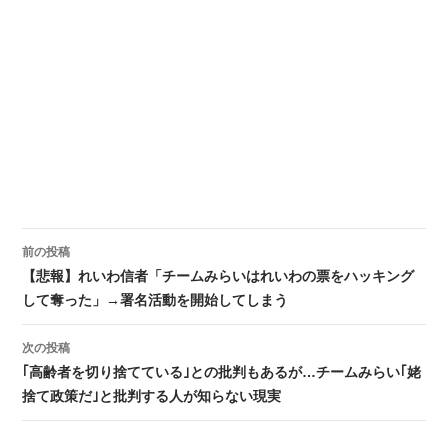
前の投稿
投稿ナビゲーション
【悲報】れいわ信者「チームみらいはれいわの票をハッキング
して奪った」→署名活動を開始してしまう
次の投稿
｢高齢者を切り捨てている｣との批判もあるが…チームみらい｢姥
捨て政策だ｣と批判する人が知らない現実