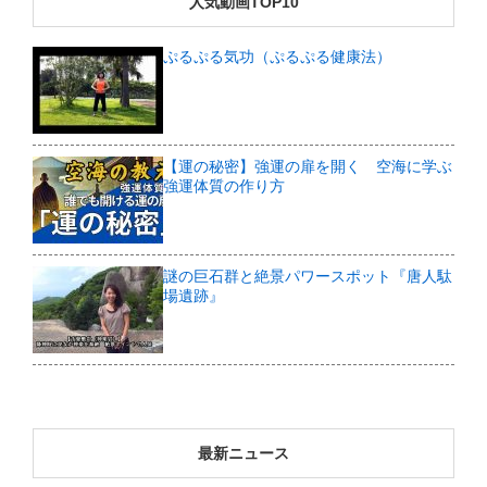
人気動画TOP10
ぷるぷる気功（ぷるぷる健康法）
【運の秘密】強運の扉を開く 空海に学ぶ
強運体質の作り方
謎の巨石群と絶景パワースポット『唐人駄
場遺跡』
最新ニュース