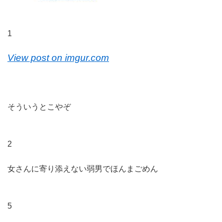
1
View post on imgur.com
そういうとこやぞ
2
女さんに寄り添えない弱男でほんまごめん
5