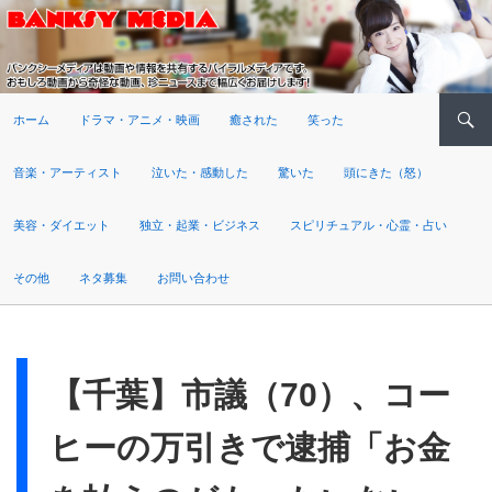
検索
ホーム
ドラマ・アニメ・映画
癒された
笑った
音楽・アーティスト
泣いた・感動した
驚いた
頭にきた（怒）
美容・ダイエット
独立・起業・ビジネス
スピリチュアル・心霊・占い
その他
ネタ募集
お問い合わせ
【千葉】市議（70）、コー
ヒーの万引きで逮捕「お金