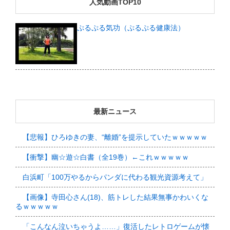
人気動画TOP10
ぷるぷる気功（ぷるぷる健康法）
最新ニュース
【悲報】ひろゆきの妻、“離婚”を提示していたｗｗｗｗｗ
【衝撃】幽☆遊☆白書（全19巻）←これｗｗｗｗｗ
白浜町「100万やるからパンダに代わる観光資源考えて」
【画像】寺田心さん(18)、筋トレした結果無事かわいくな
るｗｗｗｗｗ
「こんなん泣いちゃうよ……」復活したレトロゲームが懐