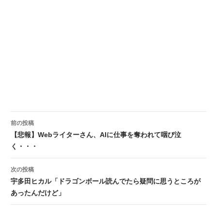
前の投稿
投稿ナビゲーション
【悲報】Webライターさん、AIに仕事を奪われて咽び泣
く・・・
次の投稿
宇多田ヒカル「ドラゴンボール読んでたら疑問に思うところが
あったんだけど」