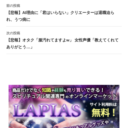
前の投稿
投稿ナビゲーション
【悲報】AI理由に「君はいらない」クリエーターは退職迫ら
れ、うつ病に
次の投稿
【悲報】オタク「服汚れてますよw」 女性声優「教えてくれて
ありがとう…」