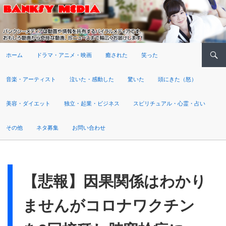
検索
ホーム
ドラマ・アニメ・映画
癒された
笑った
音楽・アーティスト
泣いた・感動した
驚いた
頭にきた（怒）
美容・ダイエット
独立・起業・ビジネス
スピリチュアル・心霊・占い
その他
ネタ募集
お問い合わせ
【悲報】因果関係はわかり
ませんがコロナワクチン