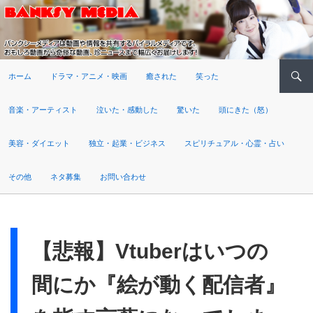
検索
ホーム
ドラマ・アニメ・映画
癒された
笑った
音楽・アーティスト
泣いた・感動した
驚いた
頭にきた（怒）
美容・ダイエット
独立・起業・ビジネス
スピリチュアル・心霊・占い
その他
ネタ募集
お問い合わせ
【悲報】Vtuberはいつの
間にか『絵が動く配信者』