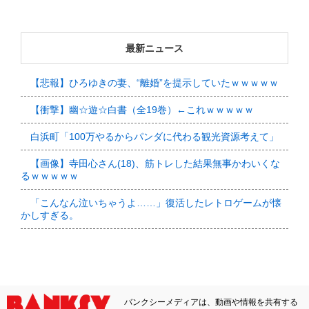
最新ニュース
【悲報】ひろゆきの妻、“離婚”を提示していたｗｗｗｗｗ
【衝撃】幽☆遊☆白書（全19巻）←これｗｗｗｗｗ
白浜町「100万やるからパンダに代わる観光資源考えて」
【画像】寺田心さん(18)、筋トレした結果無事かわいくな
るｗｗｗｗｗ
「こんなん泣いちゃうよ……」復活したレトロゲームが懐
かしすぎる。
バンクシーメディアは、動画や情報を共有する