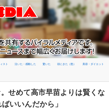
ィスト
泣いた・感動した
驚いた
頭にきた（怒）
美容・ダイエット
な。せめて高市早苗よりは賢くな
ればいいんだから」