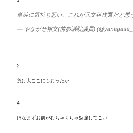
1
単純に気持ち悪い。これが元文科次官だと思
— やながせ裕文(前参議院議員) (@yanagase_o
2
負け犬ここにもおったか
4
ほなまずお前がむちゃくちゃ勉強してこい