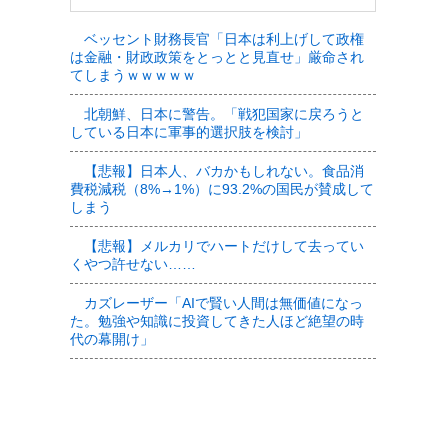
ベッセント財務長官「日本は利上げして政権
は金融・財政政策をとっとと見直せ」厳命され
てしまうｗｗｗｗｗ
北朝鮮、日本に警告。「戦犯国家に戻ろうと
している日本に軍事的選択肢を検討」
【悲報】日本人、バカかもしれない。食品消
費税減税（8%→1%）に93.2%の国民が賛成して
しまう
【悲報】メルカリでハートだけして去ってい
くやつ許せない……
カズレーザー「AIで賢い人間は無価値になっ
た。勉強や知識に投資してきた人ほど絶望の時
代の幕開け」