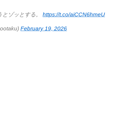
うとゾッとする。
https://t.co/aiCCN6hmeU
otaku)
February 19, 2026