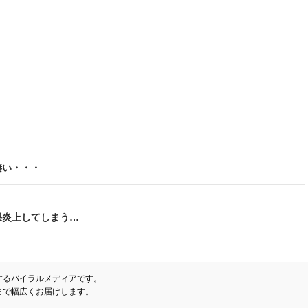
凄い・・・
果炎上してしまう…
するバイラルメディアです。
まで幅広くお届けします。