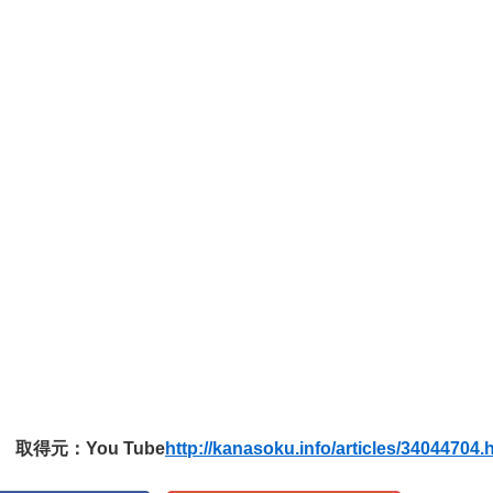
取得元：You Tube
http://kanasoku.info/articles/34044704.