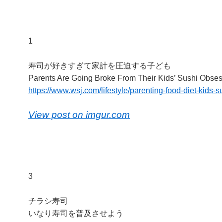
1
寿司が好きすぎて家計を圧迫する子ども
Parents Are Going Broke From Their Kids’ Sushi Obse
https://www.wsj.com/lifestyle/parenting-food-diet-kids-
View post on imgur.com
3
チラシ寿司
いなり寿司を普及させよう