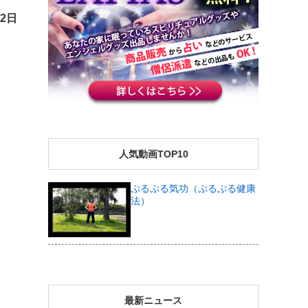
22日
人気動画TOP10
ぷるぷる気功（ぷるぷる健康
法）
最新ニュース