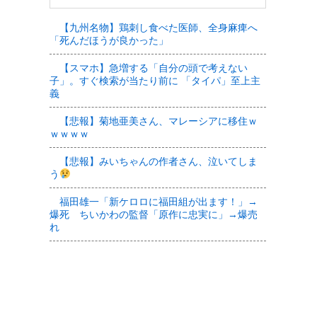
【九州名物】鶏刺し食べた医師、全身麻痺へ
「死んだほうが良かった」
【スマホ】急増する「自分の頭で考えない
子」。すぐ検索が当たり前に 「タイパ」至上主
義
【悲報】菊地亜美さん、マレーシアに移住ｗ
ｗｗｗｗ
【悲報】みいちゃんの作者さん、泣いてしま
う
福田雄一「新ケロロに福田組が出ます！」→
爆死 ちいかわの監督「原作に忠実に」→爆売
れ