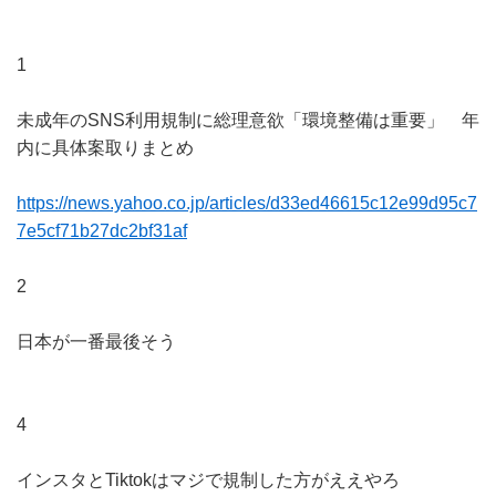
1
未成年のSNS利用規制に総理意欲「環境整備は重要」 年
内に具体案取りまとめ
https://news.yahoo.co.jp/articles/d33ed46615c12e99d95c7
7e5cf71b27dc2bf31af
2
日本が一番最後そう
4
インスタとTiktokはマジで規制した方がええやろ