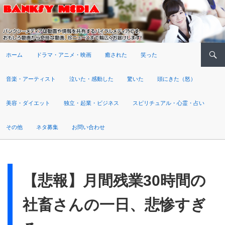
検索
ホーム
ドラマ・アニメ・映画
癒された
笑った
音楽・アーティスト
泣いた・感動した
驚いた
頭にきた（怒）
美容・ダイエット
独立・起業・ビジネス
スピリチュアル・心霊・占い
その他
ネタ募集
お問い合わせ
【悲報】月間残業30時間の
社畜さんの一日、悲惨すぎ