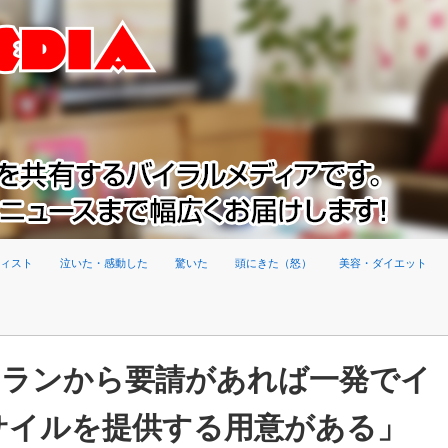
ィスト
泣いた・感動した
驚いた
頭にきた（怒）
美容・ダイエット
イランから要請があれば一発でイ
サイルを提供する用意がある」