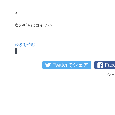
5
次の斬首はコイツか
続きを読む
Twitterでシェア
Fa
シ