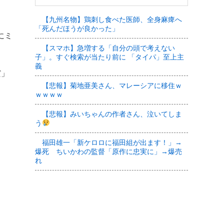
【九州名物】鶏刺し食べた医師、全身麻痺へ
「死んだほうが良かった」
にミ
【スマホ】急増する「自分の頭で考えない
子」。すぐ検索が当たり前に 「タイパ」至上主
義
だ」
【悲報】菊地亜美さん、マレーシアに移住ｗ
ｗｗｗｗ
【悲報】みいちゃんの作者さん、泣いてしま
う
福田雄一「新ケロロに福田組が出ます！」→
爆死 ちいかわの監督「原作に忠実に」→爆売
れ