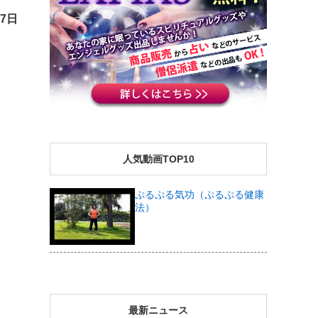
月7日
人気動画TOP10
ぷるぷる気功（ぷるぷる健康
法）
最新ニュース