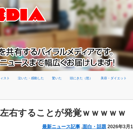
ィスト
泣いた・感動した
驚いた
頭にきた（怒）
美容・ダイエット
を左右することが発覚ｗｗｗｗｗ
最新ニュース記事
,
面白・話題
2026年3月