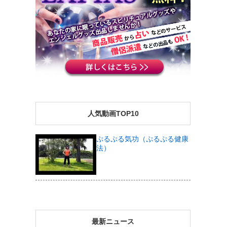
人気動画TOP10
ぷるぷる気功（ぷるぷる健康
法）
最新ニュース