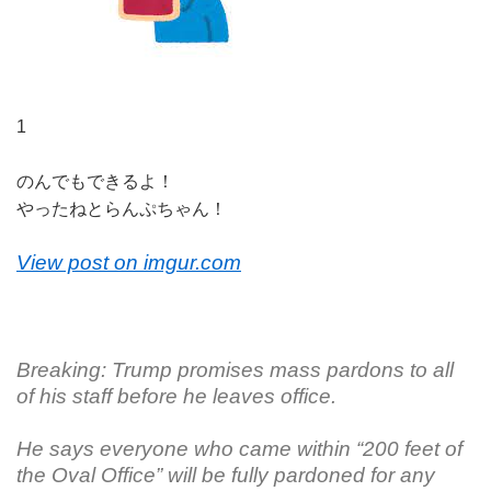
1
のんでもできるよ！
やったねとらんぷちゃん！
View post on imgur.com
Breaking: Trump promises mass pardons to all
of his staff before he leaves office.
He says everyone who came within “200 feet of
the Oval Office” will be fully pardoned for any