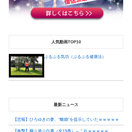
人気動画TOP10
ぷるぷる気功（ぷるぷる健康法）
最新ニュース
【悲報】ひろゆきの妻、“離婚”を提示していたｗｗｗｗｗ
【衝撃】幽☆遊☆白書（全19巻）←これｗｗｗｗｗ