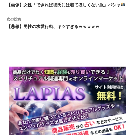
投稿ナビゲーション
【画像】女性「できれば彼氏には着てほしくない服」パシャ
次の投稿
【悲報】男性の求愛行動、キツすぎるｗｗｗｗｗ