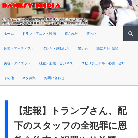
検索
ホーム
ドラマ・アニメ・映画
癒された
笑った
音楽・アーティスト
泣いた・感動した
驚いた
頭にきた（怒）
美容・ダイエット
独立・起業・ビジネス
スピリチュアル・心霊・占い
その他
ネタ募集
お問い合わせ
【悲報】トランプさん、配
下のスタッフの全犯罪に恩