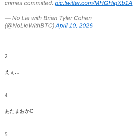
crimes committed.
pic.twitter.com/MHGHiqXb1A
— No Lie with Brian Tyler Cohen
(@NoLieWithBTC)
April 10, 2026
2
えぇ…
4
あたまおかC
5