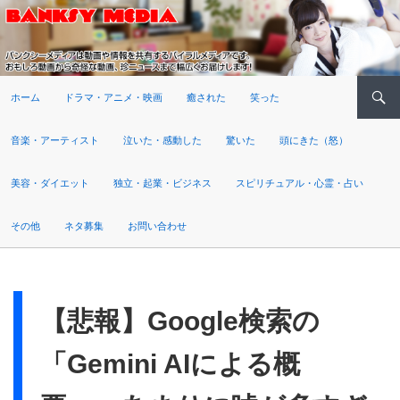
検索
ホーム
ドラマ・アニメ・映画
癒された
笑った
音楽・アーティスト
泣いた・感動した
驚いた
頭にきた（怒）
美容・ダイエット
独立・起業・ビジネス
スピリチュアル・心霊・占い
その他
ネタ募集
お問い合わせ
【悲報】Google検索の
「Gemini AIによる概