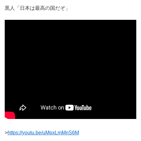
黒人「日本は最高の国だぞ」
>
https://youtu.be/uMpxLmMnS6M