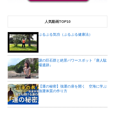
人気動画TOP10
ぷるぷる気功（ぷるぷる健康法）
謎の巨石群と絶景パワースポット『唐人駄
場遺跡』
【運の秘密】強運の扉を開く 空海に学ぶ
強運体質の作り方