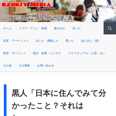
検索
ホーム
ドラマ・アニメ・映画
癒された
笑った
音楽・アーティスト
泣いた・感動した
驚いた
頭にきた（怒）
美容・ダイエット
独立・起業・ビジネス
スピリチュアル・心霊・占い
その他
ネタ募集
お問い合わせ
黒人「日本に住んでみて分
かったこと？それは