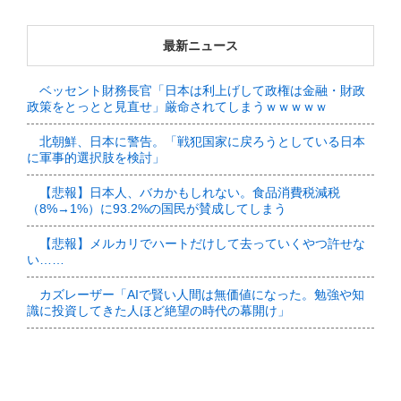
最新ニュース
ベッセント財務長官「日本は利上げして政権は金融・財政
政策をとっとと見直せ」厳命されてしまうｗｗｗｗｗ
北朝鮮、日本に警告。「戦犯国家に戻ろうとしている日本
に軍事的選択肢を検討」
【悲報】日本人、バカかもしれない。食品消費税減税
（8%→1%）に93.2%の国民が賛成してしまう
【悲報】メルカリでハートだけして去っていくやつ許せな
い……
カズレーザー「AIで賢い人間は無価値になった。勉強や知
識に投資してきた人ほど絶望の時代の幕開け」