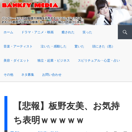
検索
ホーム
ドラマ・アニメ・映画
癒された
笑った
音楽・アーティスト
泣いた・感動した
驚いた
頭にきた（怒）
美容・ダイエット
独立・起業・ビジネス
スピリチュアル・心霊・占い
その他
ネタ募集
お問い合わせ
【悲報】板野友美、お気持
ち表明ｗｗｗｗｗ