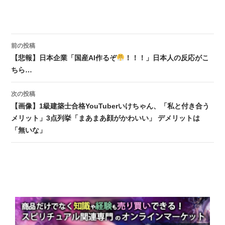
前の投稿
投稿ナビゲーション
【悲報】日本企業「国産AI作るぞ
！！！」日本人の反応がこ
ちら…
次の投稿
【画像】1級建築士合格YouTuberいけちゃん、「私と付き合う
メリット」3点列挙「まあまあ顔がかわいい」 デメリットは
「無いな」