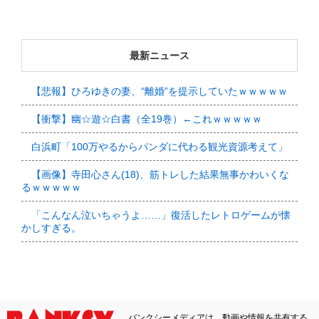
最新ニュース
【悲報】ひろゆきの妻、“離婚”を提示していたｗｗｗｗｗ
【衝撃】幽☆遊☆白書（全19巻）←これｗｗｗｗｗ
白浜町「100万やるからパンダに代わる観光資源考えて」
【画像】寺田心さん(18)、筋トレした結果無事かわいくな
るｗｗｗｗｗ
「こんなん泣いちゃうよ……」復活したレトロゲームが懐
かしすぎる。
バンクシーメディアは、動画や情報を共有する