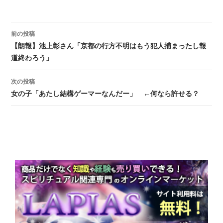
前の投稿
投稿ナビゲーション
【朗報】池上彰さん「京都の行方不明はもう犯人捕まったし報
道終わろう」
次の投稿
女の子「あたし結構ゲーマーなんだー」 ←何なら許せる？